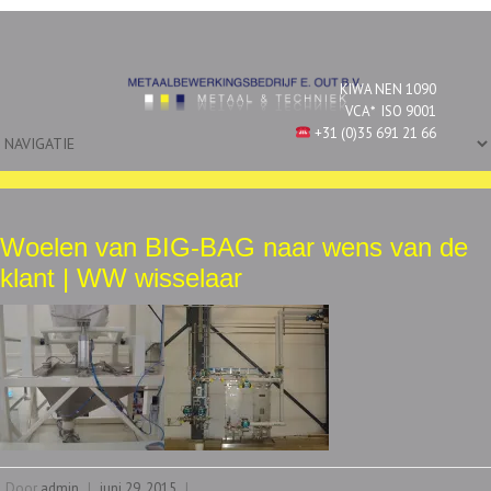
KIWA NEN 1090
VCA*
ISO 9001
+31 (0)35 691 21 66
Woelen van BIG-BAG naar wens van de
klant | WW wisselaar
Door
admin
|
juni 29, 2015
|